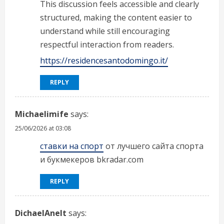
This discussion feels accessible and clearly
structured, making the content easier to
understand while still encouraging
respectful interaction from readers.
https://residencesantodomingo.it/
REPLY
Michaelimife
says:
25/06/2026 at 03:08
ставки на спорт
от лучшего сайта спорта
и букмекеров bkradar.com
REPLY
DichaelAnelt
says: