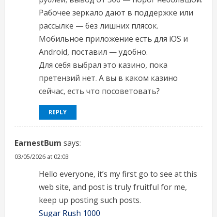
Рабочее зеркало дают в поддержке или
рассылке — без лишних плясок.
Мобильное приложение есть для iOS и
Android, поставил — удобно.
Для себя выбрал это казино, пока
претензий нет. А вы в каком казино
сейчас, есть что посоветовать?
REPLY
EarnestBum
says:
03/05/2026 at 02:03
Hello everyone, it’s my first go to see at this
web site, and post is truly fruitful for me,
keep up posting such posts.
Sugar Rush 1000