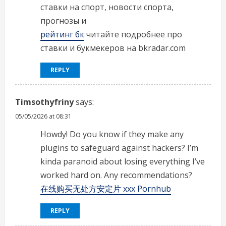
ставки на спорт, новости спорта,
прогнозы и
рейтинг бк
читайте подробнее про
ставки и букмекеров на bkradar.com
REPLY
Timsothyfriny
says:
05/05/2026 at 08:31
Howdy! Do you know if they make any
plugins to safeguard against hackers? I’m
kinda paranoid about losing everything I’ve
worked hard on. Any recommendations?
在线购买无处方安定片 xxx Pornhub
REPLY