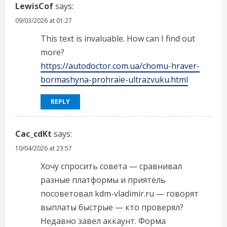
LewisCof
says:
09/03/2026 at 01:27
This text is invaluable. How can I find out
more?
https://autodoctor.com.ua/chomu-hraver-
bormashyna-prohraie-ultrazvuku.html
REPLY
Cac_cdKt
says:
10/04/2026 at 23:57
Хочу спросить совета — сравнивал
разные платформы и приятель
посоветовал kdm-vladimir.ru — говорят
выплаты быстрые — кто проверял?
Недавно завел аккаунт. Форма