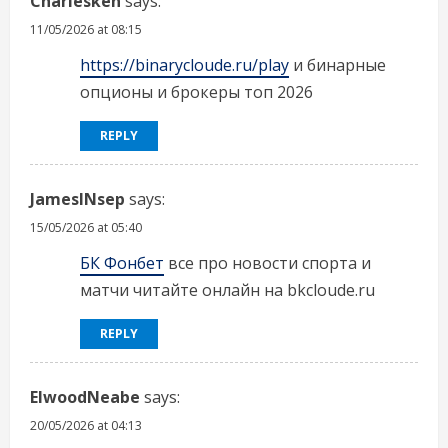
Charlesken
says:
11/05/2026 at 08:15
https://binarycloude.ru/play
и бинарные
опционы и брокеры топ 2026
REPLY
JamesINsep
says:
15/05/2026 at 05:40
БК Фонбет
все про новости спорта и
матчи читайте онлайн на bkcloude.ru
REPLY
ElwoodNeabe
says:
20/05/2026 at 04:13