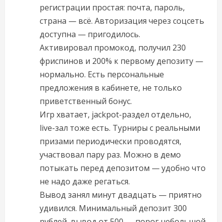
регистрации простая: почта, пароль,
страна — всё. Авторизация через соцсеть
доступна — пригодилось.
Активировал промокод, получил 230
фриспинов и 200% к первому депозиту —
нормально. Есть персональные
предложения в кабинете, не только
приветственный бонус.
Игр хватает, jackpot-раздел отдельно,
live-зал тоже есть. Турниры с реальными
призами периодически проводятся,
участвовал пару раз. Можно в демо
потыкать перед депозитом — удобно что
не надо даже регаться.
Вывод занял минут двадцать — приятно
удивился. Минимальный депозит 300
рублей, вывод от 500 — порог небольшой.