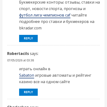
Букмекерские конторы: отзывы, ставки на
спорт, новости спорта, прогнозы и
футбол лига чемпионов caf
читайте
подробнее про ставки и букмекеров на
bkradar.com
REPLY
Robertacils
says:
07/05/2026 at 03:38
играть онлайн в
Sabaton
игровые автоматы и рейтинг
казино все на одном сайте
REPLY