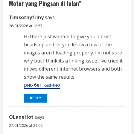
Motor yang Pingsan di Jalan
”
e
Timsothyfriny
says:
a
26/01/2026 at 18:57
d
Hi there just wanted to give you a brief
i
heads up and let you know a few of the
images aren’t loading properly. I’m not sure
n
why but I think its a linking issue. I’ve tried it
in two different internet browsers and both
g
show the same results.
рио бет казино
REPLY
OLaneHot
says:
27/01/2026 at 21:06