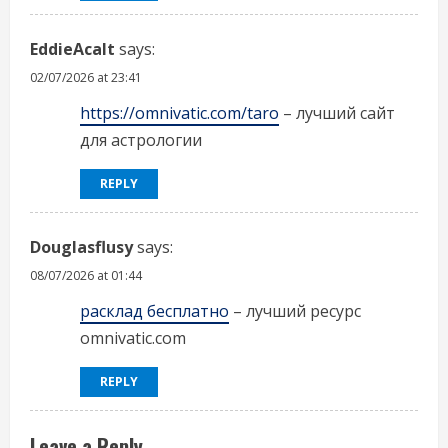
EddieAcalt
says:
02/07/2026 at 23:41
https://omnivatic.com/taro
– лучший сайт
для астрологии
REPLY
Douglasflusy
says:
08/07/2026 at 01:44
расклад бесплатно
– лучший ресурс
omnivatic.com
REPLY
Leave a Reply