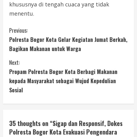
khususnya di tengah cuaca yang tidak
menentu.
C
Previous:
Polresta Bogor Kota Gelar Kegiatan Jumat Berkah,
o
Bagikan Makanan untuk Warga
n
Next:
t
Propam Polresta Bogor Kota Berbagi Makanan
i
kepada Masyarakat sebagai Wujud Kepedulian
Sosial
n
u
e
35 thoughts on “
Sigap dan Responsif, Dokes
Polresta Bogor Kota Evakuasi Pengendara
R