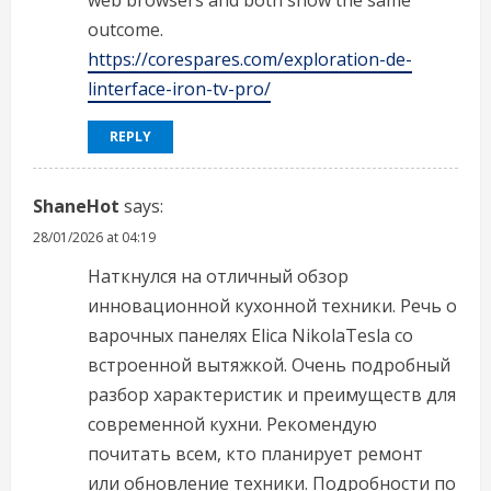
web browsers and both show the same
outcome.
https://corespares.com/exploration-de-
linterface-iron-tv-pro/
REPLY
ShaneHot
says:
28/01/2026 at 04:19
Наткнулся на отличный обзор
инновационной кухонной техники. Речь о
варочных панелях Elica NikolaTesla со
встроенной вытяжкой. Очень подробный
разбор характеристик и преимуществ для
современной кухни. Рекомендую
почитать всем, кто планирует ремонт
или обновление техники. Подробности по