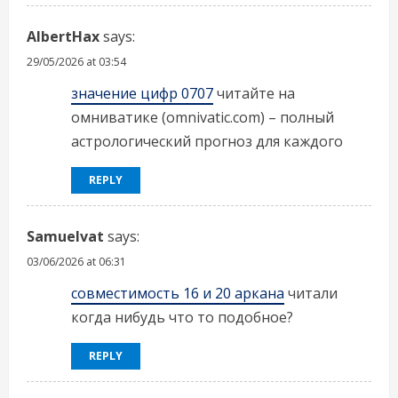
AlbertHax
says:
29/05/2026 at 03:54
значение цифр 0707
читайте на
омниватике (omnivatic.com) – полный
астрологический прогноз для каждого
REPLY
Samuelvat
says:
03/06/2026 at 06:31
совместимость 16 и 20 аркана
читали
когда нибудь что то подобное?
REPLY