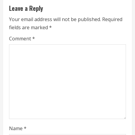
e
Leave a Reply
R
Your email address will not be published.
Required
fields are marked
*
e
Comment
*
a
d
i
n
g
Name
*