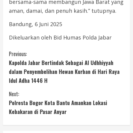
bersama-sama membangun Jawa Barat yang
aman, damai, dan penuh kasih.” tutupnya.
Bandung, 6 Juni 2025
Dikeluarkan oleh Bid Humas Polda Jabar
C
Previous:
Kapolda Jabar Bertindak Sebagai Al Udhhiyyah
o
dalam Penyembelihan Hewan Kurban di Hari Raya
n
Idul Adha 1446 H
t
Next:
i
Polresta Bogor Kota Bantu Amankan Lokasi
Kebakaran di Pasar Anyar
n
u