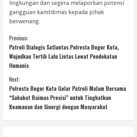
lingkungan dan segera melaporkan potensi
gangguan kamtibmas kepada pihak
berwenang.
C
Previous:
Patroli Dialogis Satlantas Polresta Bogor Kota,
o
Wujudkan Tertib Lalu Lintas Lewat Pendekatan
n
Humanis
t
Next:
i
Polresta Bogor Kota Gelar Patroli Malam Bersama
“Sahabat Raimas Presisi” untuk Tingkatkan
n
Keamanan dan Sinergi dengan Masyarakat
u
e