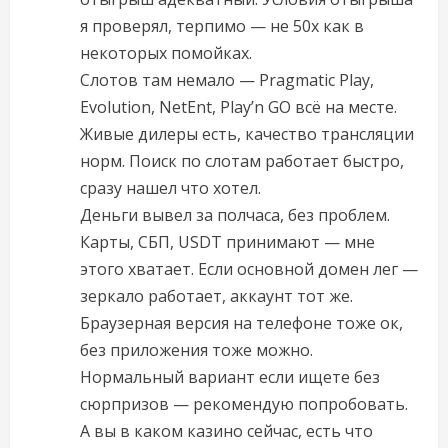
я проверял, терпимо — не 50x как в
некоторых помойках.
Слотов там немало — Pragmatic Play,
Evolution, NetEnt, Play’n GO всё на месте.
Живые дилеры есть, качество трансляции
норм. Поиск по слотам работает быстро,
сразу нашел что хотел.
Деньги вывел за полчаса, без проблем.
Карты, СБП, USDT принимают — мне
этого хватает. Если основной домен лег —
зеркало работает, аккаунт тот же.
Браузерная версия на телефоне тоже ок,
без приложения тоже можно.
Нормальный вариант если ищете без
сюрпризов — рекомендую попробовать.
А вы в каком казино сейчас, есть что