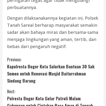
peringatan tegas agar tidak mengulangi
perbuatannya.
Dengan dilaksanakannya kegiatan ini, Polsek
Tanah Sareal berharap masyarakat semakin
sadar akan bahaya miras dan bersama-sama
menjaga lingkungan yang aman, tertib, dan
bebas dari pengaruh negatif.
C
Previous:
Kapolresta Bogor Kota Salurkan Bantuan 30 Sak
o
Semen untuk Renovasi Masjid Baiturrahman
n
Sindang Barang
t
Next:
i
Polresta Bogor Kota Gelar Patroli Malam
Gabungan untuk Ciptakan Rasa Aman di Tengah