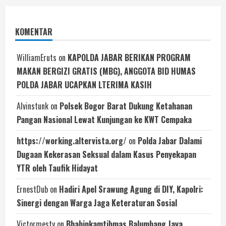
KOMENTAR
WilliamEruts
on
KAPOLDA JABAR BERIKAN PROGRAM
MAKAN BERGIZI GRATIS (MBG), ANGGOTA BID HUMAS
POLDA JABAR UCAPKAN LTERIMA KASIH
Alvinstunk
on
Polsek Bogor Barat Dukung Ketahanan
Pangan Nasional Lewat Kunjungan ke KWT Cempaka
https://working.altervista.org/
on
Polda Jabar Dalami
Dugaan Kekerasan Seksual dalam Kasus Penyekapan
YTR oleh Taufik Hidayat
ErnestDub
on
Hadiri Apel Srawung Agung di DIY, Kapolri:
Sinergi dengan Warga Jaga Keteraturan Sosial
Victormesty
on
Bhabinkamtibmas Balumbang Jaya