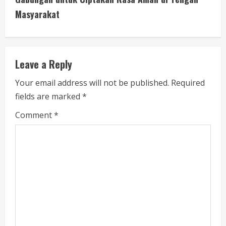
n
Masyarakat
u
e
Leave a Reply
R
Your email address will not be published.
Required
e
fields are marked
*
a
Comment
*
d
i
n
g