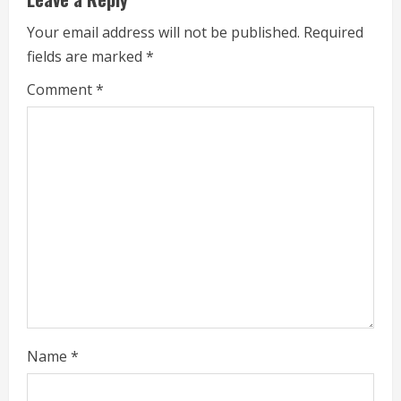
e
R
Your email address will not be published.
Required
fields are marked
*
e
Comment
*
a
d
i
n
g
Name
*