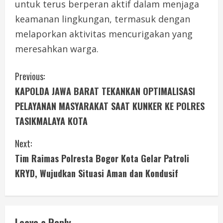
untuk terus berperan aktif dalam menjaga
keamanan lingkungan, termasuk dengan
melaporkan aktivitas mencurigakan yang
meresahkan warga.
C
Previous:
KAPOLDA JAWA BARAT TEKANKAN OPTIMALISASI
o
PELAYANAN MASYARAKAT SAAT KUNKER KE POLRES
n
TASIKMALAYA KOTA
t
Next:
i
Tim Raimas Polresta Bogor Kota Gelar Patroli
KRYD, Wujudkan Situasi Aman dan Kondusif
n
u
Leave a Reply