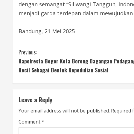
dengan semangat “Siliwangi Tangguh, Indones
menjadi garda terdepan dalam mewujudkan st
Bandung, 21 Mei 2025
C
Previous:
Kapolresta Bogor Kota Borong Dagangan Pedagan
o
Kecil Sebagai Bentuk Kepedulian Sosial
n
t
Leave a Reply
i
Your email address will not be published.
Required 
n
Comment
*
u