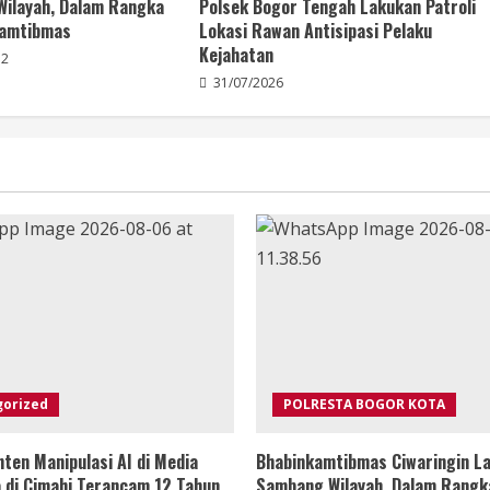
Wilayah, Dalam Rangka
Polsek Bogor Tengah Lakukan Patroli
Kamtibmas
Lokasi Rawan Antisipasi Pelaku
Kejahatan
2
31/07/2026
gorized
POLRESTA BOGOR KOTA
ten Manipulasi AI di Media
Bhabinkamtibmas Ciwaringin La
ia di Cimahi Terancam 12 Tahun
Sambang Wilayah, Dalam Rangk