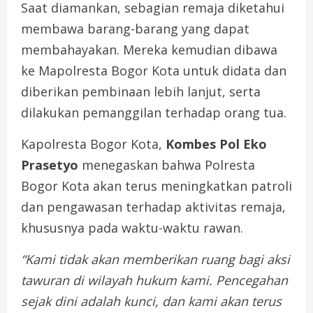
Saat
diamankan,
sebagian
remaja
diketahui
membawa
barang-
barang
yang
dapat
membahayakan.
Mereka
kemudian
dibawa
ke
Mapolresta
Bogor
Kota
untuk
didata
dan
diberikan
pembinaan
lebih
lanjut,
serta
dilakukan
pemanggilan
terhadap
orang
tua.
Kapolresta
Bogor
Kota,
Kombes Pol Eko
Prasetyo
menegaskan
bahwa
Polresta
Bogor
Kota
akan
terus
meningkatkan
patroli
dan
pengawasan
terhadap
aktivitas
remaja,
khususnya
pada
waktu-
waktu
rawan.
“
Kami
tidak
akan
memberikan
ruang
bagi
aksi
tawuran
di
wilayah
hukum
kami.
Pencegahan
sejak
dini
adalah
kunci,
dan
kami
akan
terus