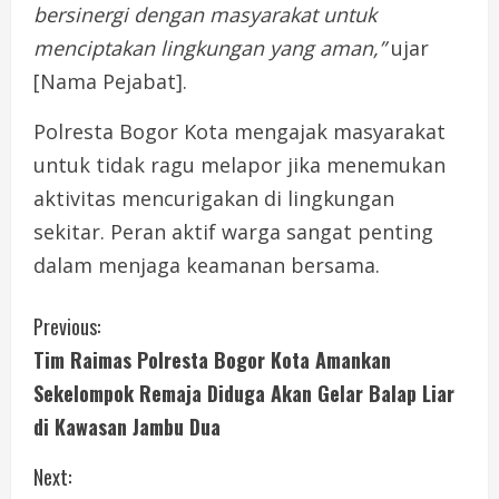
bersinergi
dengan
masyarakat
untuk
menciptakan
lingkungan
yang
aman,”
ujar
[
Nama
Pejabat].
Polresta
Bogor
Kota
mengajak
masyarakat
untuk
tidak
ragu
melapor
jika
menemukan
aktivitas
mencurigakan
di
lingkungan
sekitar.
Peran
aktif
warga
sangat
penting
dalam
menjaga
keamanan
bersama.
C
Previous:
Tim Raimas Polresta Bogor Kota Amankan
o
Sekelompok Remaja Diduga Akan Gelar Balap Liar
n
di Kawasan Jambu Dua
t
Next: