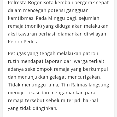
Polresta
Bogor
Kota
kembali
bergerak
cepat
dalam
mencegah
potensi
gangguan
kamtibmas.
Pada
Minggu
pagi,
sejumlah
remaja (
monik)
yang
diduga
akan
melakukan
aksi
tawuran
berhasil
diamankan
di
wilayah
Kebon
Pedes.
Petugas
yang
tengah
melakukan
patroli
rutin
mendapat
laporan
dari
warga
terkait
adanya
sekelompok
remaja
yang
berkumpul
dan
menunjukkan
gelagat
mencurigakan.
Tidak
menunggu
lama,
Tim
Raimas
langsung
menuju
lokasi
dan
mengamankan
para
remaja
tersebut
sebelum
terjadi
hal-
hal
yang
tidak
diinginkan.