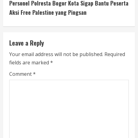
i
Personel Polresta Bogor Kota Sigap Bantu Peserta
Aksi Free Palestine yang Pingsan
n
u
e
Leave a Reply
R
Your email address will not be published.
Required
fields are marked
*
e
Comment
*
a
d
i
n
g